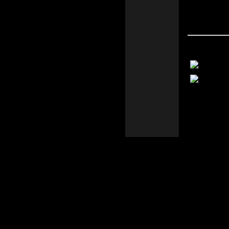
일반대
첨부파
이전글
tel : 054) 481-2814 / 054) 481-
7743
다음글