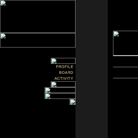
제목
*
이름
한
1. 모
가. 석
나. 박
다. 